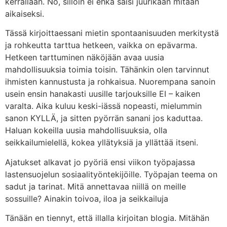
kerrallaan. No, silloin ei ehkä saisi juurikaan mitään
aikaiseksi.
Tässä kirjoittaessani mietin spontaanisuuden merkitystä
ja rohkeutta tarttua hetkeen, vaikka on epävarma.
Hetkeen tarttuminen näköjään avaa uusia
mahdollisuuksia toimia toisin. Tähänkin olen tarvinnut
ihmisten kannustusta ja rohkaisua. Nuorempana sanoin
usein ensin hanakasti uusille tarjouksille EI – kaiken
varalta. Aika kuluu keski-iässä nopeasti, mielummin
sanon KYLLÄ, ja sitten pyörrän sanani jos kaduttaa.
Haluan kokeilla uusia mahdollisuuksia, olla
seikkailumielellä, kokea yllätyksiä ja yllättää itseni.
Ajatukset alkavat jo pyöriä ensi viikon työpajassa
lastensuojelun sosiaalityöntekijöille. Työpajan teema on
sadut ja tarinat. Mitä annettavaa niillä on meille
sossuille? Ainakin toivoa, iloa ja seikkailuja
Tänään en tiennyt, että illalla kirjoitan blogia. Mitähän