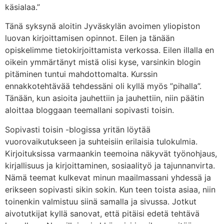
käsialaa.”
Tänä syksynä aloitin Jyväskylän avoimen yliopiston
luovan kirjoittamisen opinnot. Eilen ja tänään
opiskelimme tietokirjoittamista verkossa. Eilen illalla en
oikein ymmärtänyt mistä olisi kyse, varsinkin blogin
pitäminen tuntui mahdottomalta. Kurssin
ennakkotehtävää tehdessäni oli kyllä myös ”pihalla”.
Tänään, kun asioita jauhettiin ja jauhettiin, niin päätin
aloittaa bloggaan teemallani sopivasti toisin.
Sopivasti toisin -blogissa yritän löytää
vuorovaikutukseen ja suhteisiin erilaisia tulokulmia.
Kirjoituksissa varmaankin teemoina näkyvät työnohjaus,
kirjallisuus ja kirjoittaminen, sosiaalityö ja tajunnanvirta.
Nämä teemat kulkevat minun maailmassani yhdessä ja
erikseen sopivasti sikin sokin. Kun teen toista asiaa, niin
toinenkin valmistuu siinä samalla ja sivussa. Jotkut
aivotutkijat kyllä sanovat, että pitäisi edetä tehtävä