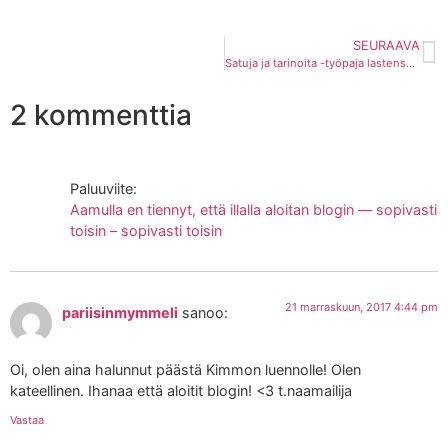
SEURAAVA
Satuja ja tarinoita -työpaja lastensuojelun sosiaalityöntekijöille
2 kommenttia
Paluuviite:
Aamulla en tiennyt, että illalla aloitan blogin — sopivasti
toisin – sopivasti toisin
21 marraskuun, 2017 4:44 pm
pariisinmymmeli
sanoo:
Oi, olen aina halunnut päästä Kimmon luennolle! Olen
kateellinen. Ihanaa että aloitit blogin! <3 t.naamailija
Vastaa