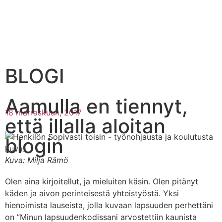
BLOGI
Aamulla en tiennyt,
18 marraskuun, 2017
että illalla aloitan
blogin
Kuva: Milja Rämö
Olen aina kirjoitellut, ja mieluiten käsin. Olen pitänyt
käden ja aivon perinteisestä yhteistyöstä. Yksi
hienoimista lauseista, jolla kuvaan lapsuuden perhettäni
on ”Minun lapsuudenkodissani arvostettiin kaunista