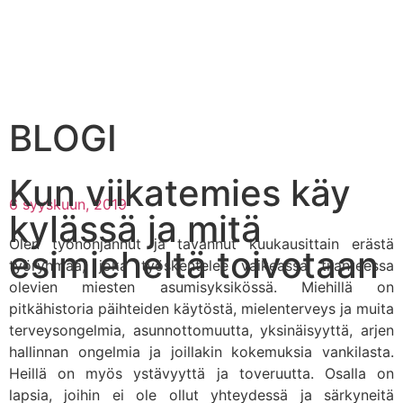
BLOGI
Kun viikatemies käy
6 syyskuun, 2019
kylässä ja mitä
Olen työnohjannut ja tavannut kuukausittain erästä
esimieheltä toivotaan
työryhmää, joka työskentelee vaikeassa tilanteessa
olevien miesten asumisyksikössä. Miehillä on
pitkähistoria päihteiden käytöstä, mielenterveys ja muita
terveysongelmia, asunnottomuutta, yksinäisyyttä, arjen
hallinnan ongelmia ja joillakin kokemuksia vankilasta.
Heillä on myös ystävyyttä ja toveruutta. Osalla on
lapsia, joihin ei ole ollut yhteydessä ja särkyneitä