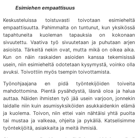
Esimiehen empaattisuus
Keskusteluissa toistuvasti toivotaan esimieheltä
empaattisuutta. Pahimmalta on tuntunut, kun yksikössä
tapahtuneita kuoleman tapauksia on kokonaan
sivuutettu. Vaativa työ sivuutetaan ja puhutaan arjen
asioista. Tärkeitä nekin ovat, mutta mikä on oikea aika.
Kun on näin raskaiden asioiden kanssa tekemisissä
usein, niin esimieheltä odotetaan kysymystä, voinko olla
avuksi. Toivottiin myös tsempin toivottamista.
Työnohjaajana en pidä työntekijöiden toiveita
mahdottomina. Pientä pysähdystä, läsnä oloa ja halua
auttaa. Näiden ihmisten työ jää usein varjoon, jonnekin
laidalle niin kuin asumisyksiköiden asukkaidenkin elämä
ja kuolema. Toivon, niin ettei vain nähtäisi yhtä puolta
tai mustaa ja valkeaa, ohjeita ja pykäliä. Katselisimme
työntekijöitä, asiakkaita ja meitä ihmisiä.