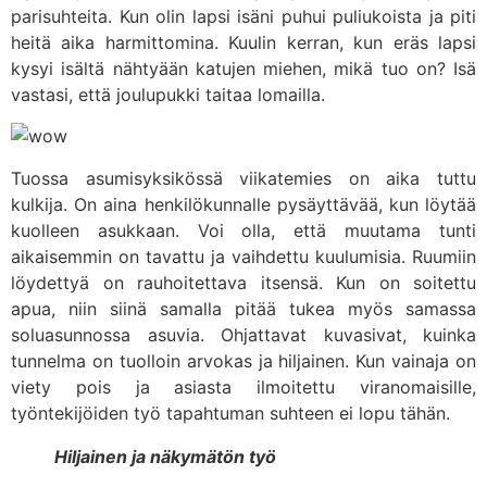
parisuhteita. Kun olin lapsi isäni puhui puliukoista ja piti
heitä aika harmittomina. Kuulin kerran, kun eräs lapsi
kysyi isältä nähtyään katujen miehen, mikä tuo on? Isä
vastasi, että joulupukki taitaa lomailla.
Tuossa asumisyksikössä viikatemies on aika tuttu
kulkija. On aina henkilökunnalle pysäyttävää, kun löytää
kuolleen asukkaan. Voi olla, että muutama tunti
aikaisemmin on tavattu ja vaihdettu kuulumisia. Ruumiin
löydettyä on rauhoitettava itsensä. Kun on soitettu
apua, niin siinä samalla pitää tukea myös samassa
soluasunnossa asuvia. Ohjattavat kuvasivat, kuinka
tunnelma on tuolloin arvokas ja hiljainen. Kun vainaja on
viety pois ja asiasta ilmoitettu viranomaisille,
työntekijöiden työ tapahtuman suhteen ei lopu tähän.
Hiljainen ja näkymätön työ