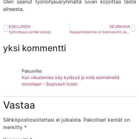
Olen saanut työnohjausryhmältä luvan kirjoittaa tästä
aiheesta.
EDELLINEN
SEURAAVA
Työnohjaus siirtää varjoja
Kaupunkikierros on kannanotto asunnottomuudelle
yksi kommentti
Paluuviite:
Kun viikatemies käy kylässä ja mitä esimieheltä
toivotaan – Sopivasti toisin
Vastaa
Sähköpostiosoitettasi ei julkaista.
Pakolliset kentät on
merkitty
*