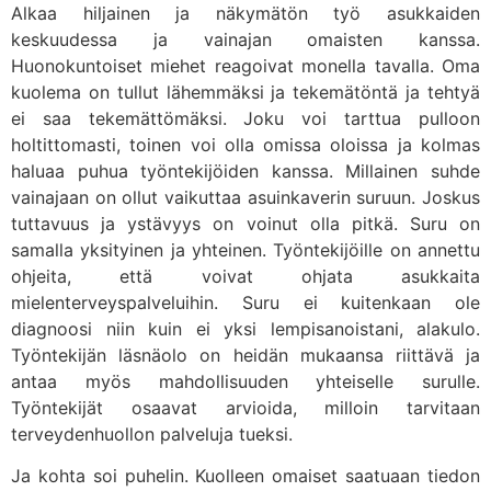
Alkaa hiljainen ja näkymätön työ asukkaiden
keskuudessa ja vainajan omaisten kanssa.
Huonokuntoiset miehet reagoivat monella tavalla. Oma
kuolema on tullut lähemmäksi ja tekemätöntä ja tehtyä
ei saa tekemättömäksi. Joku voi tarttua pulloon
holtittomasti, toinen voi olla omissa oloissa ja kolmas
haluaa puhua työntekijöiden kanssa. Millainen suhde
vainajaan on ollut vaikuttaa asuinkaverin suruun. Joskus
tuttavuus ja ystävyys on voinut olla pitkä. Suru on
samalla yksityinen ja yhteinen. Työntekijöille on annettu
ohjeita, että voivat ohjata asukkaita
mielenterveyspalveluihin. Suru ei kuitenkaan ole
diagnoosi niin kuin ei yksi lempisanoistani, alakulo.
Työntekijän läsnäolo on heidän mukaansa riittävä ja
antaa myös mahdollisuuden yhteiselle surulle.
Työntekijät osaavat arvioida, milloin tarvitaan
terveydenhuollon palveluja tueksi.
Ja kohta soi puhelin. Kuolleen omaiset saatuaan tiedon