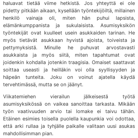
haluavat tietää viime hetkistä. Jos yhteyttä ei ole
pidetty pitkään aikaan, kysellään työntekijöiltä, millainen
henkilö vainaja oli, miten hän puhui lapsista,
elämänkumppanista ja sukulaisista. Asumisyksikön
työntekijät ovat kuulleet usein asukkaiden tarinan. He
myös tietävät asukkaan hyvistä ajoista, toiveista ja
pettymyksistä. Minulle he puhuvat arvostavasti
asukkaista ja myös siitä, miten tapahtumat ovat
joidenkin kohdalla jotenkin traagisia. Omaiset saattavat
soittaa useasti ja heilläkin voi olla syyllisyyden ja
häpeän tunteita. Joku on voinut ajatella käydä
tervehtimässä, mutta se on jäänyt.
Viikatemiehen vierailun jälkeisestä työtä
asumisyksikössä on vaikea sanoittaa tarkasta. Mikään
työn vaativuuden arvio tai lomake ei taivu tähän.
Etäinen esimies toisella puolella kaupunkia voi odottaa,
että arki rullaa ja tyhjälle paikalle valitaan uusi asukas
mahdollisimman pian.